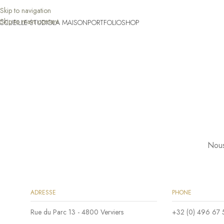
Skip to navigation
Skip to main content
CCUEIL
LE STUDIO
LA MAISON
PORTFOLIO
SHOP
Nous
ADRESSE
PHONE
Rue du Parc 13 - 4800 Verviers
+32 (0) 496 67 