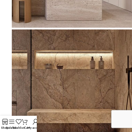
Shop
Sidebar
Wishlist
Cart
My account