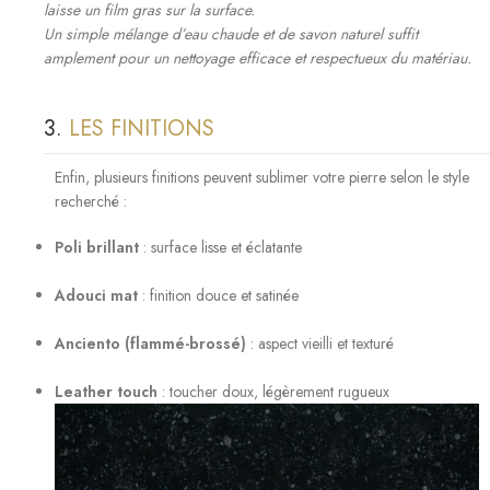
laisse un film gras sur la surface.
Un simple mélange
d’eau chaude et de savon naturel
suffit
amplement pour un nettoyage efficace et respectueux du matériau.
3.
LES FINITIONS
Enfin, plusieurs
finitions
peuvent sublimer votre pierre selon le style
recherché :
Poli brillant
: surface lisse et éclatante
Adouci mat
: finition douce et satinée
Anciento (flammé-brossé)
: aspect vieilli et texturé
Leather touch
: toucher doux, légèrement rugueux