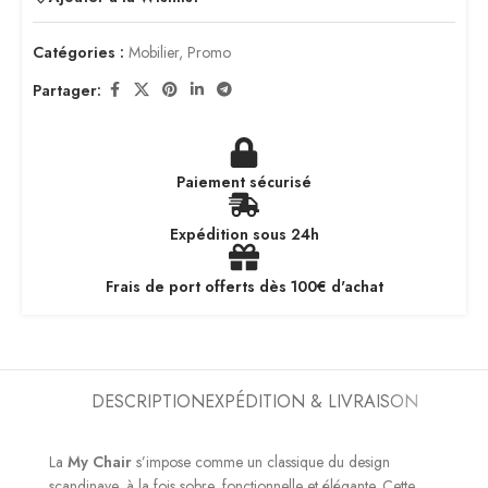
Catégories :
Mobilier
,
Promo
Partager:
Paiement sécurisé
Expédition sous 24h
Frais de port offerts dès 100€ d'achat
DESCRIPTION
EXPÉDITION & LIVRAISON
La
My Chair
s’impose comme un classique du design
scandinave, à la fois sobre, fonctionnelle et élégante. Cette