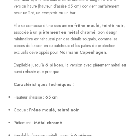
version haute (hauteur d’assise 65 cm) convient parfaitement
pour un îlot, un comptoir ou un bar.
Elle se compose d’une
coque en frêne moulé, teinté noir
,
associée à un
piètement en métal chromé
. Son design
minimaliste est rehaussé par des détails soignés, comme les
pièces de liaison en caoutchouc et les patins de protection
exclusifs développés pour
Normann Copenhagen
.
Empilable jusqu’à
6 pièces
, la version avec piètement métal est
aussi robuste que pratique.
Caractéristiques techniques :
Hauteur d’assise :
65 cm
Coque :
Frêne moulé, teinté noir
Piètement :
Métal chromé
Empilable (version métal) : jusqu’à
6 pièces