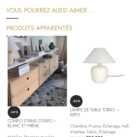
VOUS POURREZ AUSSI AIMER ...
PRODUITS APPARENTÉS
-
-50%
P
LAMPE DE TABLE TORSO –
-40%
Mo
EXPO
Mo
COMPO STRING D’EXPO –
BLANC ET FRÊNE
Chambre
,
Promo
,
Éclairage
,
Hall
19
d'entrée
,
Salon
,
Éclairage
Aj