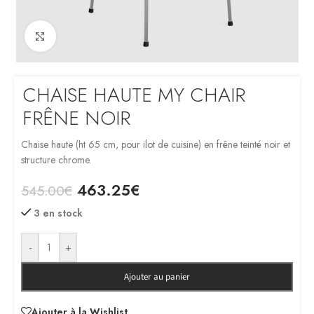
Click to enlarge
CHAISE HAUTE MY CHAIR
FRÊNE NOIR
Chaise haute (ht 65 cm, pour ilot de cuisine) en frêne teinté noir et
structure chrome.
463.25
€
545.00
€
3 en stock
-
+
Ajouter au panier
Ajouter à la Wishlist