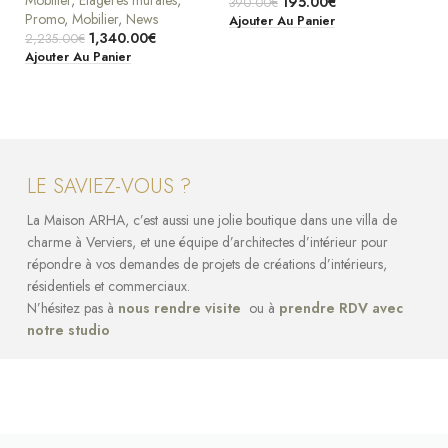
Mobilier
,
Etagères murales
,
195.00
€
390.00
€
Promo
,
Mobilier
,
News
Ajouter Au Panier
1,340.00
€
2,235.00
€
Ajouter Au Panier
LE SAVIEZ-VOUS ?
La Maison ARHA, c’est aussi une jolie boutique dans une villa de
charme à Verviers, et une équipe d’architectes d’intérieur pour
répondre à vos demandes de projets de créations d’intérieurs,
résidentiels et commerciaux.
N’hésitez pas à
nous rendre visite
ou à
prendre RDV avec
notre studio