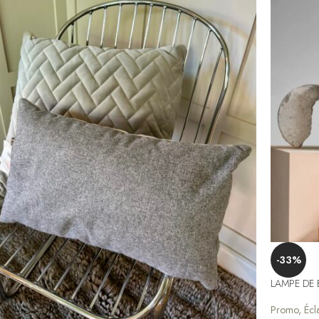
-33%
LAMPE DE
Promo
,
Écl