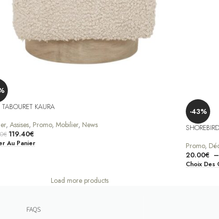
%
 TABOURET KAURA
-43%
ier
,
Assises
,
Promo
,
Mobilier
,
News
SHOREBIR
119.40
€
00
€
er Au Panier
Promo
,
Déc
20.00
€
Choix Des 
Load more products
FAQS