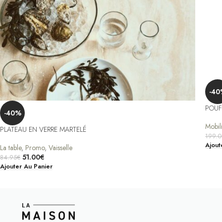
-40
POUF
-40%
Mobil
PLATEAU EN VERRE MARTELÉ
199.
Ajout
La table
,
Promo
,
Vaisselle
51.00
€
84.95
€
Ajouter Au Panier