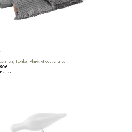
A
oration
,
Textiles
,
Plaids et couvertures
.50
€
 Panier