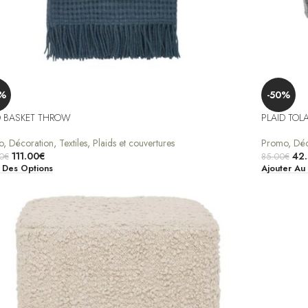
%
-50%
D BASKET THROW
PLAID TOL
o
,
Décoration
,
Textiles
,
Plaids et couvertures
Promo
,
Déc
111.00
€
42
0
€
85.00
€
 Des Options
Ajouter Au