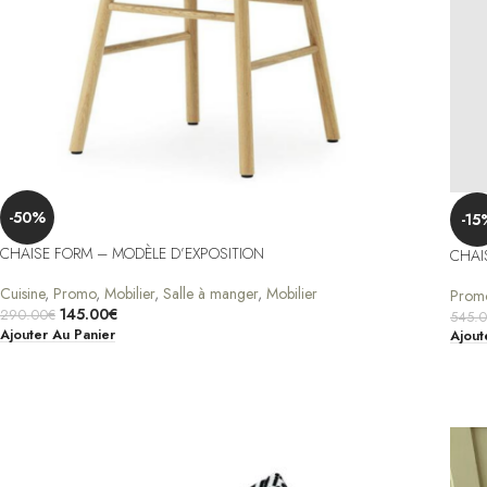
-50%
-15
CHAISE FORM – MODÈLE D’EXPOSITION
CHAI
Cuisine
,
Promo
,
Mobilier
,
Salle à manger
,
Mobilier
Prom
145.00
€
290.00
€
545.
Ajouter Au Panier
Ajout