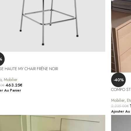
%
SE HAUTE MY CHAIR FRÊNE NOIR
o
,
Mobilier
-40%
463.25
€
00
€
COMPO STR
er Au Panier
Mobilier
,
Et
2,235.00
€
Ajouter Au