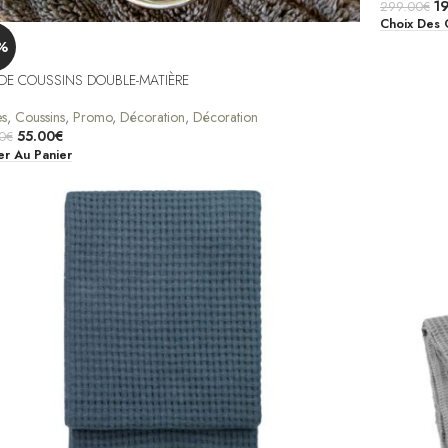
1
299.00
€
Choix Des 
%
DE COUSSINS DOUBLE-MATIÈRE
es
,
Coussins
,
Promo
,
Décoration
,
Décoration
55.00
€
0
€
er Au Panier