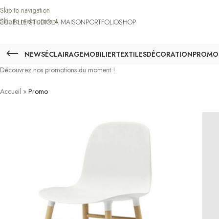
Skip to navigation
Skip to main content
CCUEIL
LE STUDIO
LA MAISON
PORTFOLIO
SHOP
NEWS
ÉCLAIRAGE
MOBILIER
TEXTILES
DÉCORATION
PROMO
Découvrez nos promotions du moment !
Accueil
»
Promo