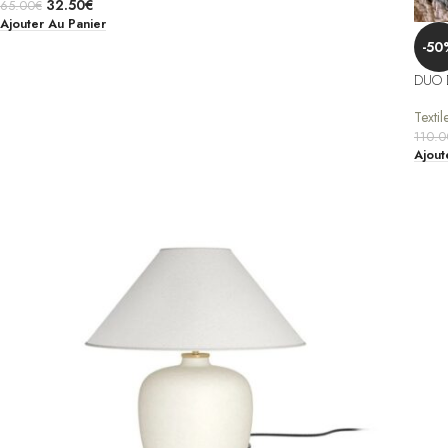
32.50
€
65.00
€
Ajouter Au Panier
-50
DUO 
Textil
110.0
Ajout