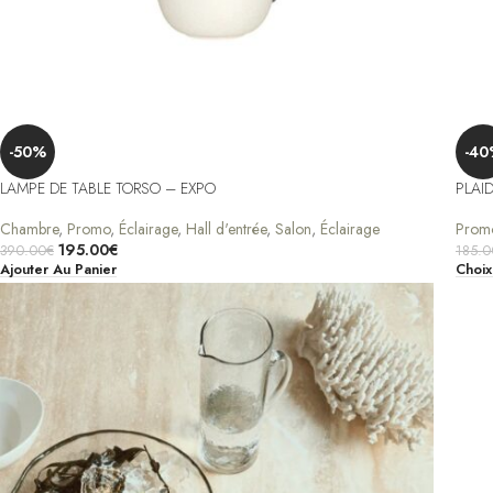
-50%
-40
LAMPE DE TABLE TORSO – EXPO
PLAI
Chambre
,
Promo
,
Éclairage
,
Hall d'entrée
,
Salon
,
Éclairage
Prom
195.00
€
390.00
€
185.0
Ajouter Au Panier
Choix