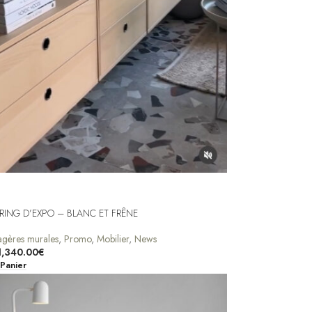
ING D’EXPO – BLANC ET FRÊNE
agères murales
,
Promo
,
Mobilier
,
News
1,340.00
€
 Panier