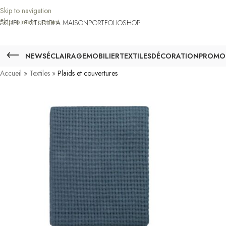
Skip to navigation
Skip to main content
CCUEIL
LE STUDIO
LA MAISON
PORTFOLIO
SHOP
NEWS
ÉCLAIRAGE
MOBILIER
TEXTILES
DÉCORATION
PROMO
Accueil
»
Textiles
»
Plaids et couvertures