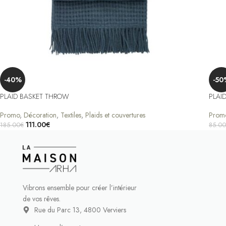
-40%
-50
PLAID BASKET THROW
PLAI
Promo
,
Décoration
,
Textiles
,
Plaids et couvertures
Prom
111.00
€
185.00
€
85.00
Choix Des Options
Ajout
Vibrons ensemble pour créer l’intérieur
de vos rêves.
Rue du Parc 13, 4800 Verviers