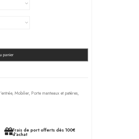
au panier
'entrée
,
Mobilier
,
Porte manteaux et patères
,
Frais de port offerts dès 100€
d'achat