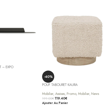
T – EXPO
-40%
POUF TABOURET KAURA
Mobilier
,
Assises
,
Promo
,
Mobilier
,
News
119.40
€
199.00
€
Ajouter Au Panier