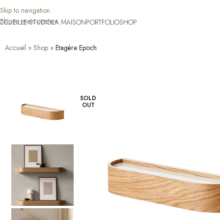
Skip to navigation
Skip to main content
CCUEIL
LE STUDIO
LA MAISON
PORTFOLIO
SHOP
Accueil
»
Shop
»
Étagère Epoch
SOLD
OUT