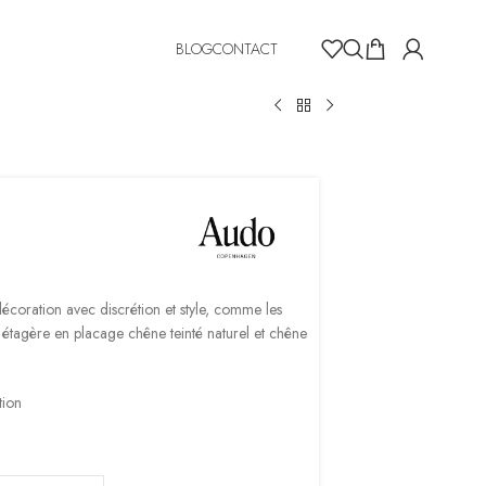
BLOG
CONTACT
décoration avec discrétion et style, comme les
e étagère en placage chêne teinté naturel et chêne
tion