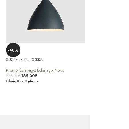
-40%
-30%
SUSPENSION DOKKA
SUSPENSION KNUCKL
Promo
,
Éclairage
,
Éclairage
,
News
Promo
,
Éclairage
,
Écla
165.00
€
275.00
€
63.00
€
90.00
€
Choix Des Options
Ajouter Au Panier