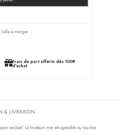
au panier
Salle à manger
Frais de port offerts dès 100€
d'achat
N & LIVRAISON
spect exclusif. Le linoléum mat est agréable au toucher