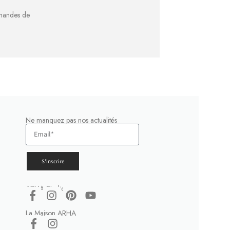
emandes de
Ne manquez pas nos actualités
S'inscrire
ARHA Studio
La Maison ARHA