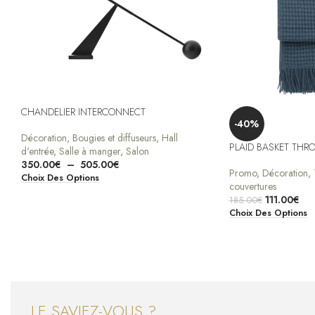
CHANDELIER INTERCONNECT
-40%
Décoration
,
Bougies et diffuseurs
,
Hall
PLAID BASKET THR
d'entrée
,
Salle à manger
,
Salon
350.00
€
–
505.00
€
Promo
,
Décoration
,
Choix Des Options
couvertures
111.00
€
185.00
€
Choix Des Options
LE SAVIEZ-VOUS ?