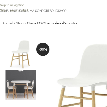
Skip to navigation
Skip to main content
CCUEIL
LE STUDIO
LA MAISON
PORTFOLIO
SHOP
Accueil
»
Shop
»
Chaise FORM – modèle d’exposition
-50%