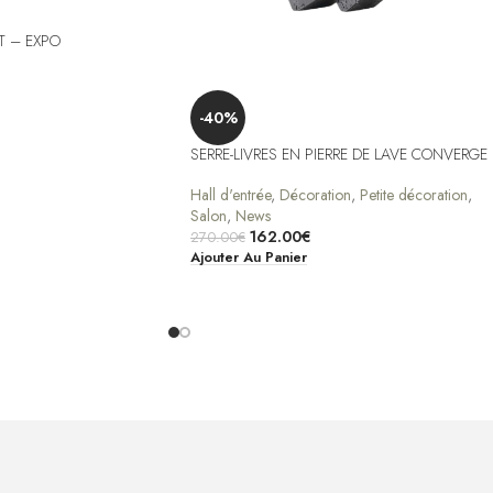
T – EXPO
-40%
SERRE-LIVRES EN PIERRE DE LAVE CONVERGE
Hall d'entrée
,
Décoration
,
Petite décoration
,
Salon
,
News
162.00
€
270.00
€
Ajouter Au Panier