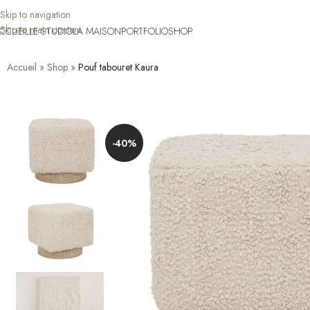
Skip to navigation
Skip to main content
CCUEIL
LE STUDIO
LA MAISON
PORTFOLIO
SHOP
Accueil
»
Shop
»
Pouf tabouret Kaura
-40%