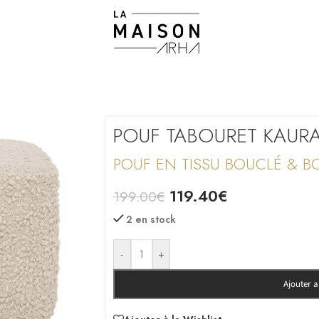
POUF TABOURET KAUR
POUF EN TISSU BOUCLÉ & B
119.40
€
199.00
€
2 en stock
-
+
Ajouter 