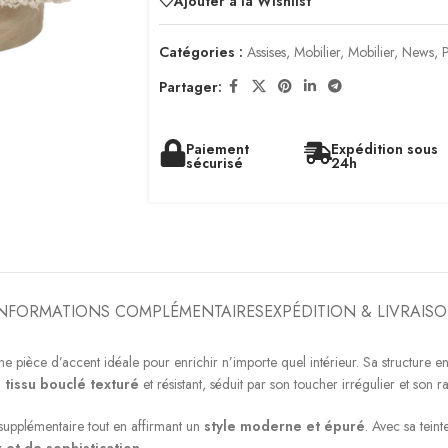
Ajouter à la Wishlist
Catégories :
Assises
,
Mobilier
,
Mobilier
,
News
,
Partager:
Paiement
Expédition sous
sécurisé
24h
INFORMATIONS COMPLÉMENTAIRES
EXPÉDITION & LIVRAIS
une pièce d’accent idéale pour enrichir n’importe quel intérieur. Sa structure e
n
tissu bouclé texturé
et résistant, séduit par son toucher irrégulier et son r
supplémentaire tout en affirmant un
style moderne et épuré
. Avec sa tein
 et de sophistication
.