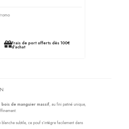
Promo
Frais de port offerts dès 100€
d'achat
ON
n
bois de manguier massif
, au fini patiné unique,
affinement.
te blanche subtile, ce pouf s’intègre facilement dans