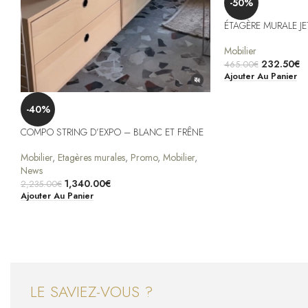
-50%
ÉTAGÈRE MURALE JE
Mobilier
232.50
€
465.00
€
Ajouter Au Panier
-40%
COMPO STRING D’EXPO – BLANC ET FRÊNE
Mobilier
,
Etagères murales
,
Promo
,
Mobilier
,
News
1,340.00
€
2,235.00
€
Ajouter Au Panier
LE SAVIEZ-VOUS ?