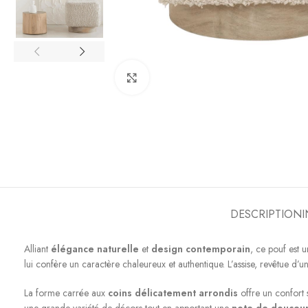
Click to enlarge
DESCRIPTION
Alliant
élégance naturelle
et
design contemporain
, ce pouf est 
lui confère un caractère chaleureux et authentique. L’assise, revêtue d’u
La forme carrée aux
coins délicatement arrondis
offre un confort 
une grande variété de décors tout en apportant une
note de douceur