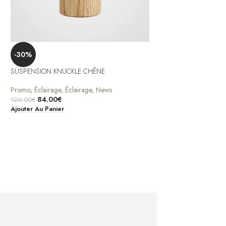
-30%
-30%
SUSPENSION KNUCKL
SUSPENSION KNUCKLE CHÊNE
Promo
,
Éclairage
,
Écla
Promo
,
Éclairage
,
Éclairage
,
News
63.00
€
84.00
€
90.00
€
120.00
€
Ajouter Au Panier
Ajouter Au Panier