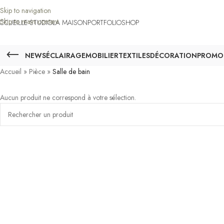
Skip to navigation
Skip to main content
CCUEIL
LE STUDIO
LA MAISON
PORTFOLIO
SHOP
NEWS
ÉCLAIRAGE
MOBILIER
TEXTILES
DÉCORATION
PROMO
Accueil
»
Pièce
»
Salle de bain
Aucun produit ne correspond à votre sélection.