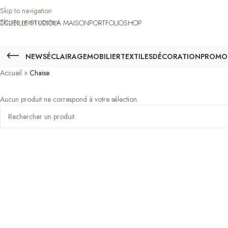
Skip to navigation
Skip to main content
CCUEIL
LE STUDIO
LA MAISON
PORTFOLIO
SHOP
NEWS
ÉCLAIRAGE
MOBILIER
TEXTILES
DÉCORATION
PROMO
Accueil
»
Chaise
Aucun produit ne correspond à votre sélection.