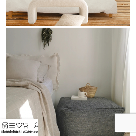
Shop
Sidebar
Wishlist
Cart
My account