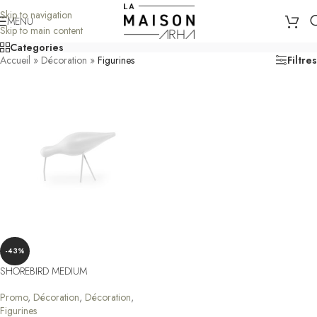
Skip to navigation
MENU
Skip to main content
Categories
Accueil
»
Décoration
»
Figurines
Filtres
-43%
SHOREBIRD MEDIUM
Promo
,
Décoration
,
Décoration
,
Figurines