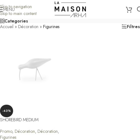
Skip to navigation
MENU
Skip to main content
Categories
Accueil
»
Décoration
»
Figurines
Filtres
-43%
SHOREBIRD MEDIUM
Promo
,
Décoration
,
Décoration
,
Figurines