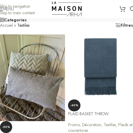
Skip to navigation
MENU
Skip to main content
Categories
Accueil
»
Textiles
Filtres
-40%
PLAID BASKET THROW
Promo
,
Décoration
,
Textiles
,
Plaids et
-50%
couvertures