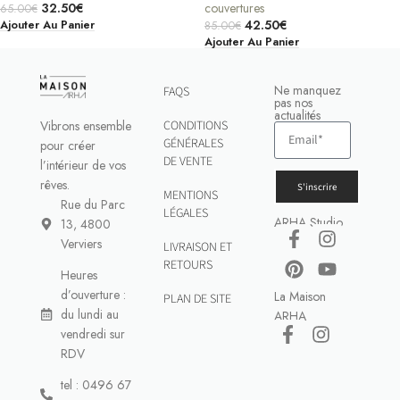
32.50
€
couvertures
65.00
€
42.50
€
Ajouter Au Panier
85.00
€
Ajouter Au Panier
Ne manquez
FAQS
pas nos
actualités
Vibrons ensemble
CONDITIONS
GÉNÉRALES
pour créer
DE VENTE
l’intérieur de vos
rêves.
S'inscrire
MENTIONS
Rue du Parc
LÉGALES
ARHA Studio
13, 4800
Verviers
LIVRAISON ET
RETOURS
Heures
d’ouverture :
La Maison
PLAN DE SITE
du lundi au
ARHA
vendredi sur
RDV
tel : 0496 67