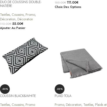
DUO DE COUSSINS DOUBLE-
111.00
€
185.00
€
MATIÈRE
Choix Des Options
Textiles
,
Coussins
,
Promo
,
Décoration
,
Décoration
55.00
€
110.00
€
Ajouter Au Panier
-50%
-50%
COUSSIN BLACK&WHITE
PLAID TOLA
Textiles
,
Coussins
,
Promo
Promo
,
Décoration
,
Textiles
,
Plaids et