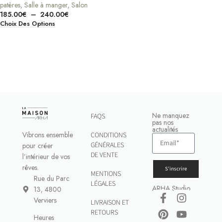
patères
,
Salle à manger
,
Salon
185.00
€
–
240.00
€
Choix Des Options
Ne manquez
FAQS
pas nos
actualités
Vibrons ensemble
CONDITIONS
GÉNÉRALES
pour créer
DE VENTE
l’intérieur de vos
rêves.
S'inscrire
MENTIONS
Rue du Parc
LÉGALES
ARHA Studio
13, 4800
Verviers
LIVRAISON ET
RETOURS
Heures