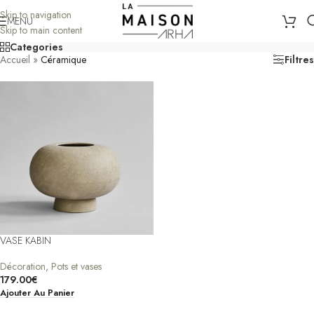
Skip to navigation
MENU
Skip to main content
Categories
Accueil
»
Céramique
Filtres
VASE KABIN
Décoration
,
Pots et vases
179.00
€
Ajouter Au Panier