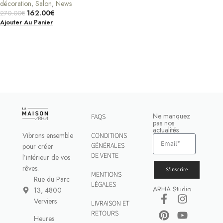
décoration
,
Salon
,
News
162.00
€
270.00
€
Ajouter Au Panier
Ne manquez
FAQS
pas nos
actualités
Vibrons ensemble
CONDITIONS
GÉNÉRALES
pour créer
DE VENTE
l’intérieur de vos
rêves.
S'inscrire
MENTIONS
Rue du Parc
LÉGALES
ARHA Studio
13, 4800
Verviers
LIVRAISON ET
RETOURS
Heures