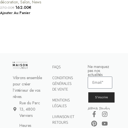
décoration
,
Salon
,
News
162.00
€
270.00
€
Ajouter Au Panier
Ne manquez
FAQS
pas nos
actualités
Vibrons ensemble
CONDITIONS
GÉNÉRALES
pour créer
DE VENTE
l’intérieur de vos
rêves.
S'inscrire
MENTIONS
Rue du Parc
LÉGALES
ARHA Studio
13, 4800
Verviers
LIVRAISON ET
RETOURS
Heures