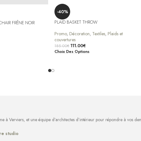
-40%
PLAID BASKET THROW
CHAIR FRÊNE NOIR
Promo
,
Décoration
,
Textiles
,
Plaids et
couvertures
111.00
€
185.00
€
Choix Des Options
rme à Verviers, et une équipe d’architectes d’intérieur pour répondre à vos d
re studio