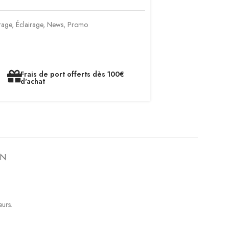
rage
,
Éclairage
,
News
,
Promo
Frais de port offerts dès 100€
d'achat
ON
eurs.