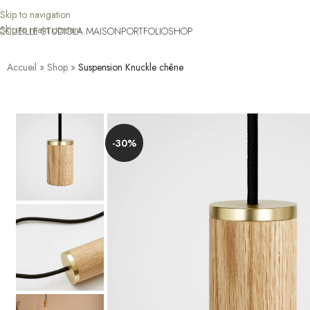
Skip to navigation
Skip to main content
CCUEIL
LE STUDIO
LA MAISON
PORTFOLIO
SHOP
Accueil
»
Shop
»
Suspension Knuckle chêne
-30%