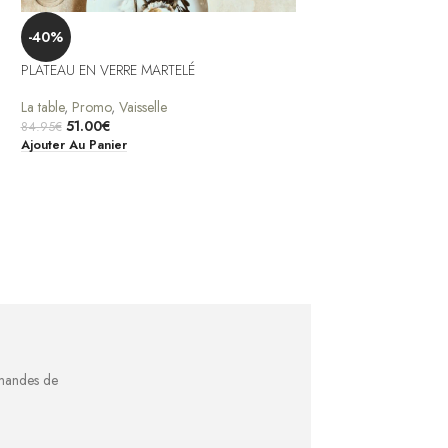
-40%
-43%
PLATEAU EN VERRE MARTELÉ
SHOREBIRD MEDIUM
La table
,
Promo
,
Vaisselle
Promo
,
Décoration
,
D
51.00
€
20.00
€
–
50.00
€
84.95
€
Ajouter Au Panier
Choix Des Options
emandes de