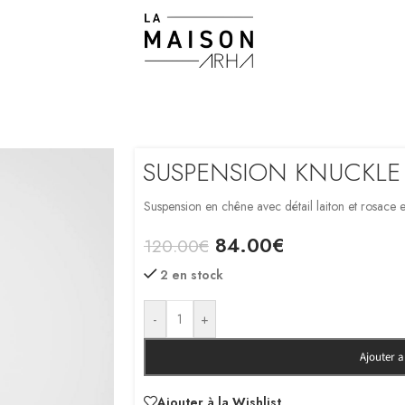
SUSPENSION KNUCKLE
Suspension en chêne avec détail laiton et rosace e
84.00
€
120.00
€
2 en stock
-
+
Ajouter 
Ajouter à la Wishlist