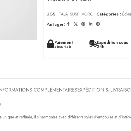
UGS :
TALA_SUSP_VORO_I
Catégories :
Éclai
Partager:
Paiement
Expédition sous
sécurisé
24h
INFORMATIONS COMPLÉMENTAIRES
EXPÉDITION & LIVRAIS
é.
ique et raffinée, il s’harmonise avec différents styles d’ampoules et d’intéri