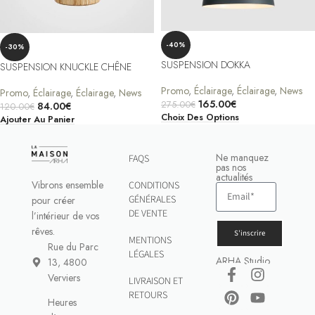
-40%
-30%
SUSPENSION DOKKA
SUSPENSION KNUCKLE CHÊNE
Promo
,
Éclairage
,
Éclairage
,
News
Promo
,
Éclairage
,
Éclairage
,
News
165.00
€
275.00
€
84.00
€
120.00
€
Choix Des Options
Ajouter Au Panier
Ne manquez
FAQS
pas nos
actualités
Vibrons ensemble
CONDITIONS
GÉNÉRALES
pour créer
DE VENTE
l’intérieur de vos
rêves.
S'inscrire
MENTIONS
Rue du Parc
LÉGALES
ARHA Studio
13, 4800
Verviers
LIVRAISON ET
RETOURS
Heures