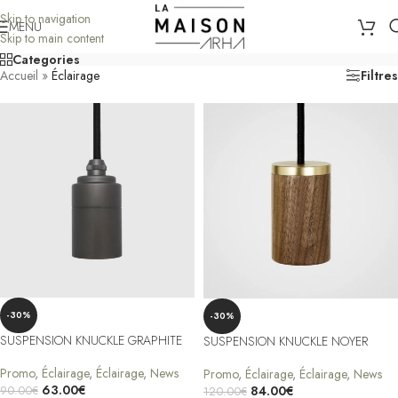
Skip to navigation
MENU
Skip to main content
Categories
Accueil
»
Éclairage
Filtres
-30%
-30%
SUSPENSION KNUCKLE GRAPHITE
SUSPENSION KNUCKLE NOYER
Promo
,
Éclairage
,
Éclairage
,
News
Promo
,
Éclairage
,
Éclairage
,
News
63.00
€
84.00
€
90.00
€
120.00
€