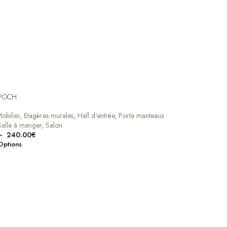
EPOCH
obilier
,
Etagères murales
,
Hall d'entrée
,
Porte manteaux
Salle à manger
,
Salon
–
240.00
€
Options