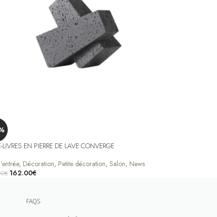
%
E-LIVRES EN PIERRE DE LAVE CONVERGE
'entrée
,
Décoration
,
Petite décoration
,
Salon
,
News
162.00
€
00
€
er Au Panier
FAQS