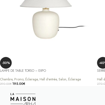
-50%
-40
LAMPE DE TABLE TORSO – EXPO
SERR
Chambre
,
Promo
,
Éclairage
,
Hall d'entrée
,
Salon
,
Éclairage
Hall d
195.00
€
390.00
€
270.
Ajouter Au Panier
Ajout