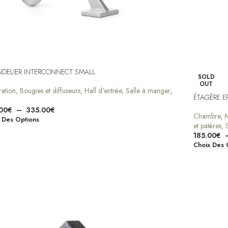
DELIER INTERCONNECT SMALL
SOLD
OUT
ation
,
Bougies et diffuseurs
,
Hall d'entrée
,
Salle à manger
,
ÉTAGÈRE 
00
€
–
335.00
€
Chambre
,
M
 Des Options
et patères
,
185.00
€
Choix Des 