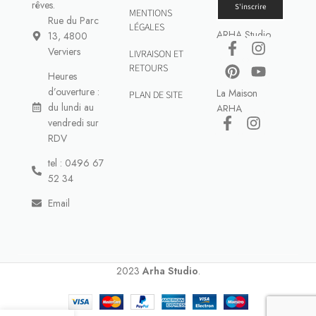
rêves.
S'inscrire
MENTIONS
Rue du Parc
LÉGALES
ARHA Studio
13, 4800
Verviers
LIVRAISON ET
RETOURS
Heures
d’ouverture :
La Maison
PLAN DE SITE
du lundi au
ARHA
vendredi sur
RDV
tel : 0496 67
52 34
Email
2023
Arha Studio
.