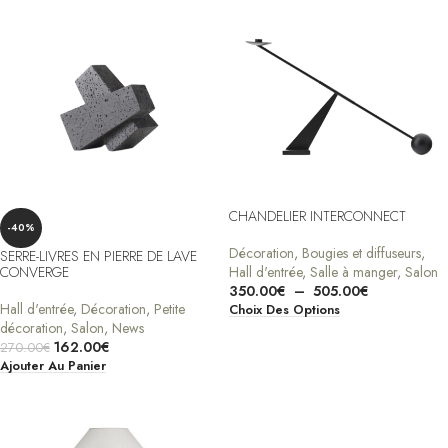
CHANDELIER INTERCONNECT
-40%
Décoration
,
Bougies et diffuseurs
,
SERRE-LIVRES EN PIERRE DE LAVE
CONVERGE
Hall d'entrée
,
Salle à manger
,
Salon
350.00
€
–
505.00
€
Hall d'entrée
,
Décoration
,
Petite
Choix Des Options
décoration
,
Salon
,
News
162.00
€
270.00
€
Ajouter Au Panier