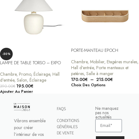
PORTE-MANTEAU EPOCH
-50%
Chambre
,
Mobilier
,
Etagères murales
,
LAMPE DE TABLE TORSO – EXPO
Hall d'entrée
,
Porte manteaux et
patères
,
Salle à manger
Chambre
,
Promo
,
Éclairage
,
Hall
170.00
€
–
215.00
€
d'entrée
,
Salon
,
Éclairage
Choix Des Options
195.00
€
390.00
€
Ajouter Au Panier
Ne manquez
FAQS
pas nos
actualités
Vibrons ensemble
CONDITIONS
GÉNÉRALES
pour créer
DE VENTE
l’intérieur de vos