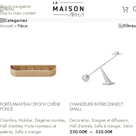
Skip to navigation
MENU
Skip to main content
Categories
Accueil
»
Pièce
Filtres
PORTE-MANTEAU EPOCH CHÊNE
CHANDELIER INTERCONNECT
FONCÉ
SMALL
Chambre
,
Mobilier
,
Etagères murales
,
Décoration
,
Bougies et diffuseurs
,
Hall d'entrée
,
Porte manteaux et
Hall d'entrée
,
Salle à manger
,
Salon
patères
,
Salle à manger
230.00
€
–
335.00
€