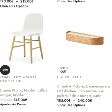
170.00
€
–
215.00
€
Choix Des Options
Choix Des Options
SOLD
-50%
OUT
CHAISE FORM – MODÈLE
ÉTAGÈRE EPOCH
D’EXPOSITION
Chambre
,
Mobilier
,
Etagères murales
,
Cuisine
,
Promo
,
Mobilier
,
Salle à
Hall d'entrée
,
Porte manteaux et
manger
,
Mobilier
patères
,
Salle à manger
,
Salon
145.00
€
290.00
€
185.00
€
–
240.00
€
Ajouter Au Panier
Choix Des Options