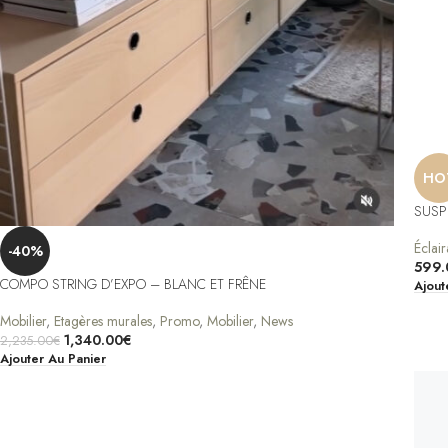
HO
SUSP
Éclai
-40%
599.
COMPO STRING D’EXPO – BLANC ET FRÊNE
Ajout
Mobilier
,
Etagères murales
,
Promo
,
Mobilier
,
News
1,340.00
€
2,235.00
€
Ajouter Au Panier