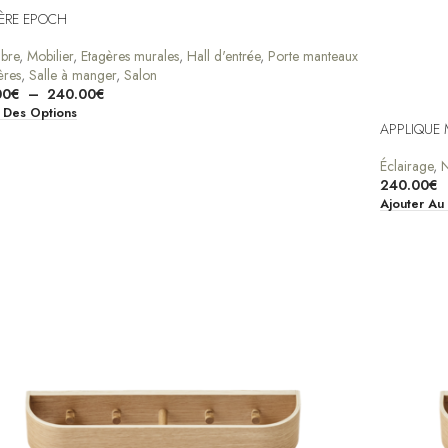
ÈRE EPOCH
bre
,
Mobilier
,
Etagères murales
,
Hall d'entrée
,
Porte manteaux
ères
,
Salle à manger
,
Salon
00
€
–
240.00
€
 Des Options
APPLIQUE
Éclairage
,
240.00
€
Ajouter Au