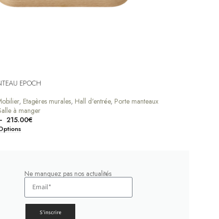
NTEAU EPOCH
obilier
,
Etagères murales
,
Hall d'entrée
,
Porte manteaux
Salle à manger
–
215.00
€
Options
Ne manquez pas nos actualités
S'inscrire