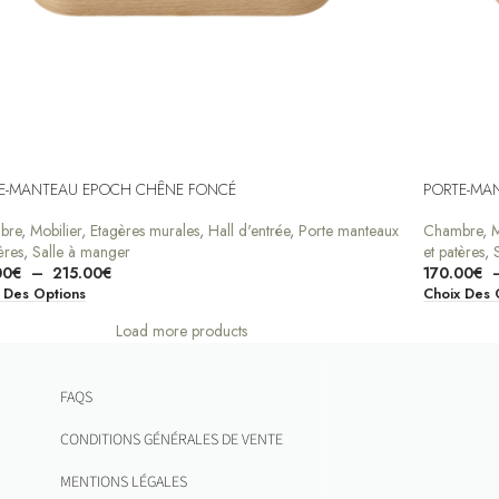
E-MANTEAU EPOCH CHÊNE FONCÉ
PORTE-MA
bre
,
Mobilier
,
Etagères murales
,
Hall d'entrée
,
Porte manteaux
Chambre
,
M
ères
,
Salle à manger
et patères
,
00
€
–
215.00
€
170.00
€
 Des Options
Choix Des 
Load more products
FAQS
CONDITIONS GÉNÉRALES DE VENTE
MENTIONS LÉGALES