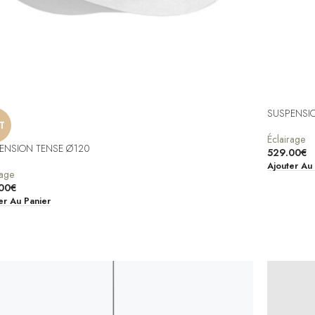
SUSPENSI
T
Éclairage
ENSION TENSE Ø120
529.00
€
Ajouter Au
rage
00
€
er Au Panier