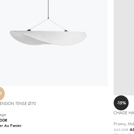
T
-15%
ENSION TENSE Ø70
CHAISE HA
rage
00
€
Promo
,
Mob
er Au Panier
4
545.00
€