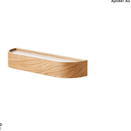
Ajouter Au
D
T