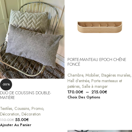
PORTE-MANTEAU EPOCH CHÊNE
FONCÉ
Chambre
,
Mobilier
,
Etagères murales
,
Hall d'entrée
,
Porte manteaux et
-50%
patères
,
Salle à manger
170.00
€
–
215.00
€
DUO DE COUSSINS DOUBLE-
MATIÈRE
Choix Des Options
Textiles
,
Coussins
,
Promo
,
Décoration
,
Décoration
55.00
€
110.00
€
Ajouter Au Panier