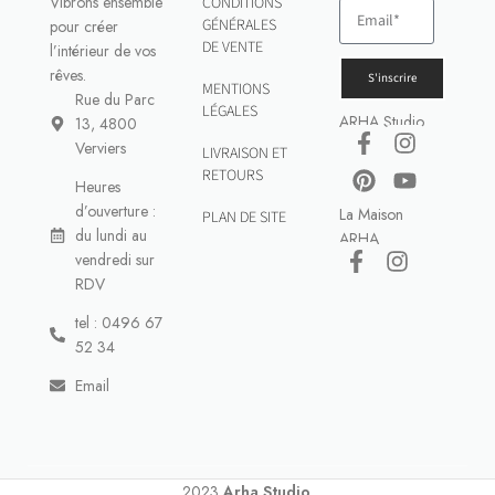
Vibrons ensemble
CONDITIONS
GÉNÉRALES
pour créer
DE VENTE
l’intérieur de vos
rêves.
S'inscrire
MENTIONS
Rue du Parc
LÉGALES
ARHA Studio
13, 4800
Verviers
LIVRAISON ET
RETOURS
Heures
d’ouverture :
La Maison
PLAN DE SITE
du lundi au
ARHA
vendredi sur
RDV
tel : 0496 67
52 34
Email
2023
Arha Studio
.