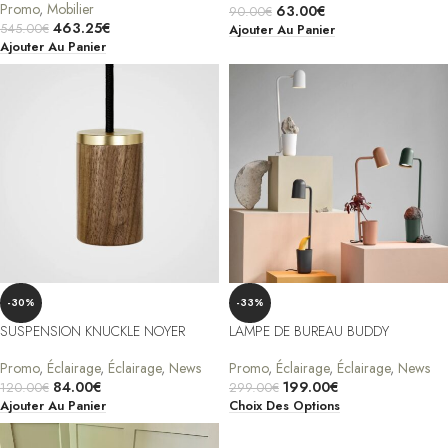
Promo
,
Mobilier
63.00
€
90.00
€
463.25
€
545.00
€
Ajouter Au Panier
Ajouter Au Panier
-30%
-33%
SUSPENSION KNUCKLE NOYER
LAMPE DE BUREAU BUDDY
Promo
,
Éclairage
,
Éclairage
,
News
Promo
,
Éclairage
,
Éclairage
,
News
84.00
€
199.00
€
120.00
€
299.00
€
Ajouter Au Panier
Choix Des Options