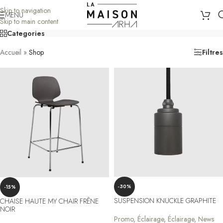
Skip to navigation
MENU
Skip to main content
Categories
Accueil
»
Shop
Filtres
-30%
-15%
SUSPENSION KNUCKLE GRAPHITE
CHAISE HAUTE MY CHAIR FRÊNE
NOIR
Promo
,
Éclairage
,
Éclairage
,
News