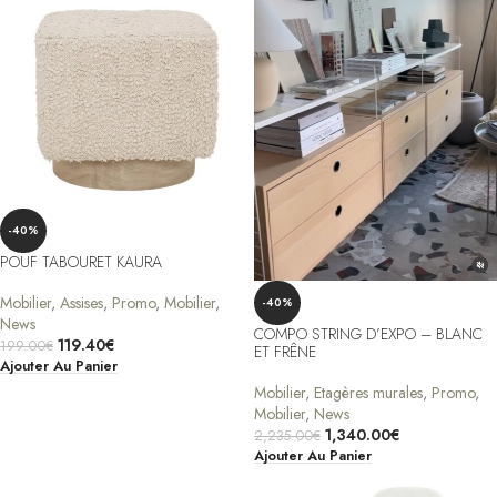
-40%
POUF TABOURET KAURA
Mobilier
,
Assises
,
Promo
,
Mobilier
,
-40%
News
COMPO STRING D’EXPO – BLANC
119.40
€
199.00
€
ET FRÊNE
Ajouter Au Panier
Mobilier
,
Etagères murales
,
Promo
,
Mobilier
,
News
1,340.00
€
2,235.00
€
Ajouter Au Panier