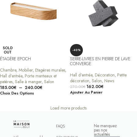
SOLD
-40%
OUT
ÉTAGÈRE EPOCH
SERRE-LIVRES EN PIERRE DE LAVE
CONVERGE
Chambre
,
Mobilier
,
Etagères murales
,
Hall d'entrée
,
Décoration
,
Petite
Hall d'entrée
,
Porte manteaux et
décoration
,
Salon
,
News
patères
,
Salle à manger
,
Salon
162.00
€
270.00
€
185.00
€
–
240.00
€
Ajouter Au Panier
Choix Des Options
Load more products
Ne manquez
FAQS
pas nos
actualités