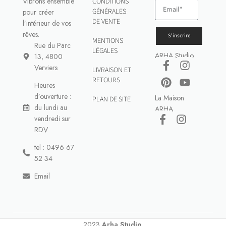
Vibrons ensemble
CONDITIONS
GÉNÉRALES
pour créer
DE VENTE
l’intérieur de vos
rêves.
S'inscrire
MENTIONS
Rue du Parc
LÉGALES
ARHA Studio
13, 4800
Verviers
LIVRAISON ET
RETOURS
Heures
d’ouverture :
La Maison
PLAN DE SITE
du lundi au
ARHA
vendredi sur
RDV
tel : 0496 67
52 34
Email
2023
Arha Studio
.