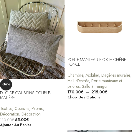
PORTE-MANTEAU EPOCH CHÊNE
FONCÉ
Chambre
,
Mobilier
,
Etagères murales
,
Hall d'entrée
,
Porte manteaux et
-50%
patères
,
Salle à manger
170.00
€
–
215.00
€
DUO DE COUSSINS DOUBLE-
MATIÈRE
Choix Des Options
Textiles
,
Coussins
,
Promo
,
Décoration
,
Décoration
55.00
€
110.00
€
Ajouter Au Panier