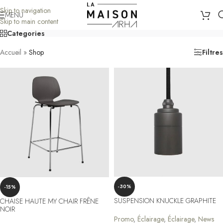
Skip to navigation
MENU
Skip to main content
Categories
Accueil
»
Shop
Filtres
-30%
-15%
SUSPENSION KNUCKLE GRAPHITE
CHAISE HAUTE MY CHAIR FRÊNE
NOIR
Promo
,
Éclairage
,
Éclairage
,
News