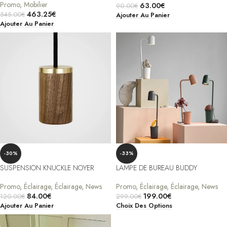
Promo
,
Mobilier
63.00
€
90.00
€
463.25
€
545.00
€
Ajouter Au Panier
Ajouter Au Panier
-30%
-33%
SUSPENSION KNUCKLE NOYER
LAMPE DE BUREAU BUDDY
Promo
,
Éclairage
,
Éclairage
,
News
Promo
,
Éclairage
,
Éclairage
,
News
84.00
€
199.00
€
120.00
€
299.00
€
Ajouter Au Panier
Choix Des Options