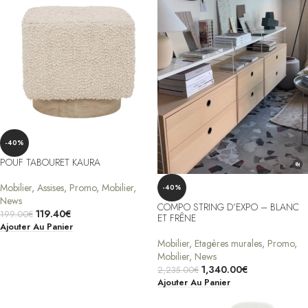
-40%
POUF TABOURET KAURA
Mobilier
,
Assises
,
Promo
,
Mobilier
,
-40%
News
COMPO STRING D’EXPO – BLANC
119.40
€
199.00
€
ET FRÊNE
Ajouter Au Panier
Mobilier
,
Etagères murales
,
Promo
,
Mobilier
,
News
1,340.00
€
2,235.00
€
Ajouter Au Panier