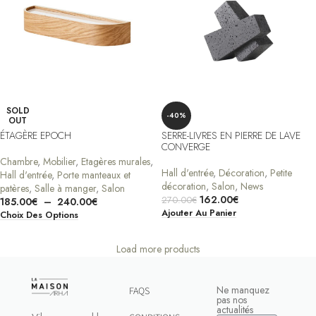
SOLD
-40%
OUT
ÉTAGÈRE EPOCH
SERRE-LIVRES EN PIERRE DE LAVE
CONVERGE
Chambre
,
Mobilier
,
Etagères murales
,
Hall d'entrée
,
Décoration
,
Petite
Hall d'entrée
,
Porte manteaux et
décoration
,
Salon
,
News
patères
,
Salle à manger
,
Salon
162.00
€
270.00
€
185.00
€
–
240.00
€
Ajouter Au Panier
Choix Des Options
Load more products
Ne manquez
FAQS
pas nos
actualités