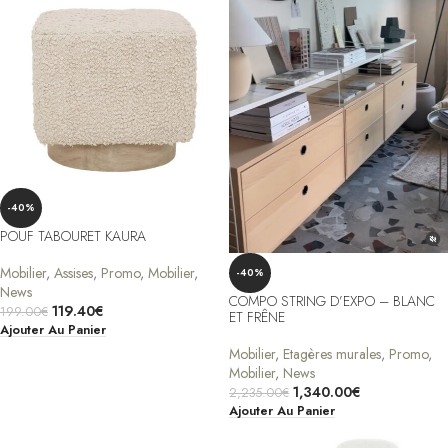
-40%
POUF TABOURET KAURA
Mobilier
,
Assises
,
Promo
,
Mobilier
,
-40%
News
COMPO STRING D’EXPO – BLANC
119.40
€
199.00
€
ET FRÊNE
Ajouter Au Panier
Mobilier
,
Etagères murales
,
Promo
,
Mobilier
,
News
1,340.00
€
2,235.00
€
Ajouter Au Panier