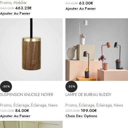
Promo
,
Mobilier
63.00
€
90.00
€
463.25
€
545.00
€
Ajouter Au Panier
Ajouter Au Panier
-30%
-33%
SUSPENSION KNUCKLE NOYER
LAMPE DE BUREAU BUDDY
Promo
,
Éclairage
,
Éclairage
,
News
Promo
,
Éclairage
,
Éclairage
,
News
84.00
€
199.00
€
120.00
€
299.00
€
Ajouter Au Panier
Choix Des Options