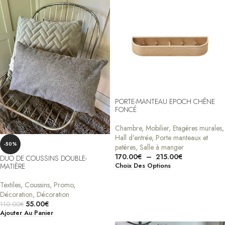
PORTE-MANTEAU EPOCH CHÊNE
FONCÉ
Chambre
,
Mobilier
,
Etagères murales
,
Hall d'entrée
,
Porte manteaux et
-50%
patères
,
Salle à manger
170.00
€
–
215.00
€
DUO DE COUSSINS DOUBLE-
MATIÈRE
Choix Des Options
Textiles
,
Coussins
,
Promo
,
Décoration
,
Décoration
55.00
€
110.00
€
Ajouter Au Panier