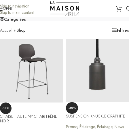
Skip to navigation
MENU
Skip to main content
Categories
Accueil
»
Shop
Filtres
-30%
-15%
SUSPENSION KNUCKLE GRAPHITE
CHAISE HAUTE MY CHAIR FRÊNE
NOIR
Promo
,
Éclairage
,
Éclairage
,
News