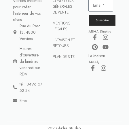
Vibrons ensemble
CONDITIONS
GÉNÉRALES
pour créer
DE VENTE
l’intérieur de vos
rêves.
S'inscrire
MENTIONS
Rue du Parc
LÉGALES
ARHA Studio
13, 4800
Verviers
LIVRAISON ET
RETOURS
Heures
d’ouverture :
La Maison
PLAN DE SITE
du lundi au
ARHA
vendredi sur
RDV
tel : 0496 67
52 34
Email
2023
Arha Studio
.