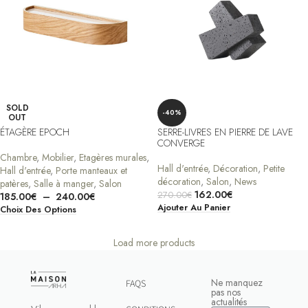
SOLD
-40%
OUT
ÉTAGÈRE EPOCH
SERRE-LIVRES EN PIERRE DE LAVE
CONVERGE
Chambre
,
Mobilier
,
Etagères murales
,
Hall d'entrée
,
Décoration
,
Petite
Hall d'entrée
,
Porte manteaux et
décoration
,
Salon
,
News
patères
,
Salle à manger
,
Salon
162.00
€
270.00
€
185.00
€
–
240.00
€
Ajouter Au Panier
Choix Des Options
Load more products
Ne manquez
FAQS
pas nos
actualités